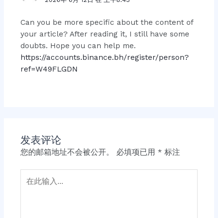
Can you be more specific about the content of
your article? After reading it, I still have some
doubts. Hope you can help me.
https://accounts.binance.bh/register/person?
ref=W49FLGDN
发表评论
您的邮箱地址不会被公开。
必填项已用
*
标注
在
此
输
入...