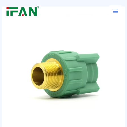
跳
Post
Main
至
navigation
Men
内
容