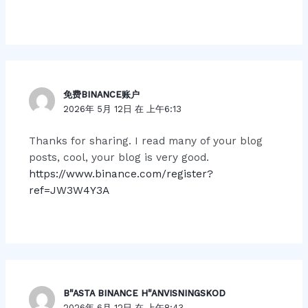
免费BINANCE账户
2026年 5月 12日 在 上午6:13
Thanks for sharing. I read many of your blog
posts, cool, your blog is very good.
https://www.binance.com/register?
ref=JW3W4Y3A
B"ASTA BINANCE H"ANVISNINGSKOD
2026年 6月 12日 在 上午8:43