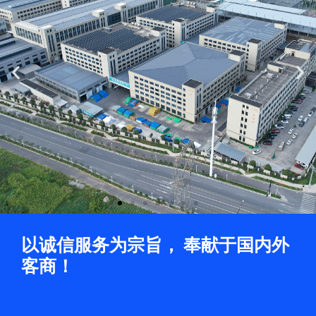
Previous
Ne
slide
sli
以诚信服务为宗旨， 奉献于国内外
客商！