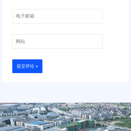
电
子
邮
箱
网
站