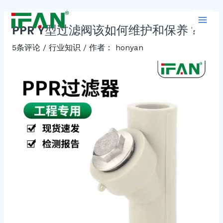
跳
Post
Main
至
navigation
PPR Y型过滤阀该如何维护和保养？
Men
内
容
5条评论
/
行业知识
/ 作者：
honyan