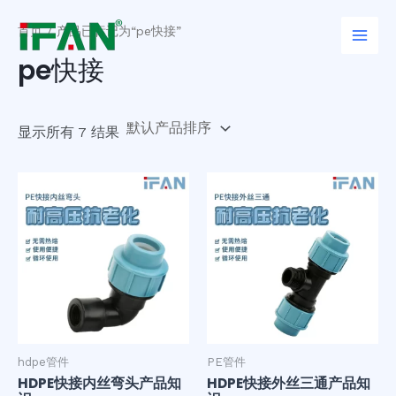
跳
Main
至
首页
/ 产品已标记为“pe快接”
Men
内
pe快接
容
显示所有 7 结果
hdpe管件
PE管件
HDPE快接内丝弯头产品知
HDPE快接外丝三通产品知