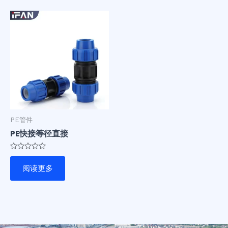
PE管件
PE快接等径直接
评
分
阅读更多
0
&sol;
5