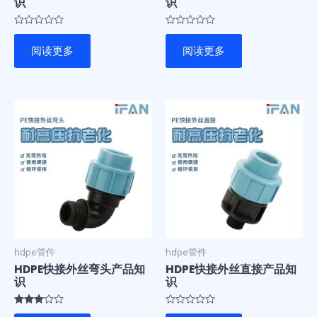
识
识
评
评
分
分
阅读更多
阅读更多
0
0
&sol;
&sol;
5
5
hdpe管件
hdpe管件
HDPE快接外丝弯头产品知
HDPE快接外丝直接产品知
识
识
评分
评