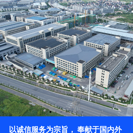
Previous
Ne
slide
sli
以诚信服务为宗旨， 奉献于国内外