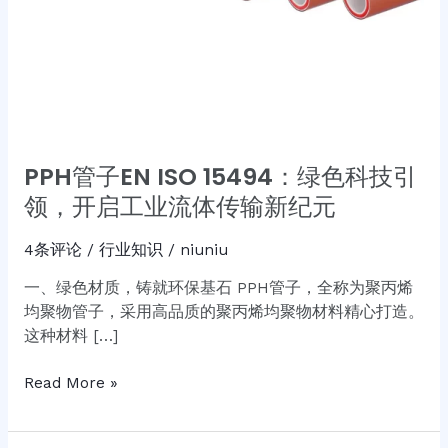
领，
开
启
工
业
流
体
PPH管子EN ISO 15494：绿色科技引
传
领，开启工业流体传输新纪元
输
新
4条评论
/
行业知识
/
niuniu
纪
元
一、绿色材质，铸就环保基石 PPH管子，全称为聚丙烯
均聚物管子，采用高品质的聚丙烯均聚物材料精心打造。
这种材料 […]
Read More »