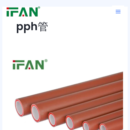
跳
Main
至
Men
内
pph管
容
PPH
管
子
EN
ISO
15494：
绿
色
科
技
引