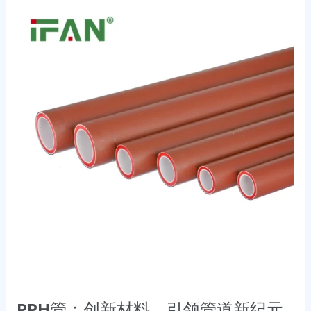
PPH
管：
创
新
材
料，
引
领
管
道
新
纪
元
PPH管：创新材料，引领管道新纪元