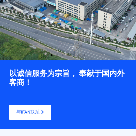
slide
sli
以诚信服务为宗旨， 奉献于国内外
客商！
与IFAN联系